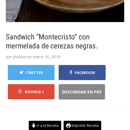
Sandwich “Montecristo” con
mermelada de cerezas negras.
por
frabisa
en
enero 10, 2019
TWITTER
FACEBOOK
GOOGLE +
DESCARGAR EN PDF
Ir a la Receta
Imprimir Receta