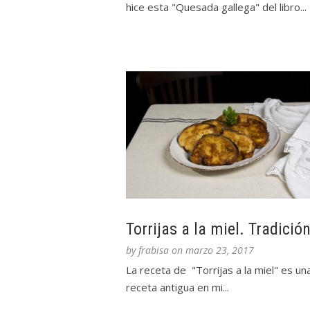
hice esta "Quesada gallega" del libro...
Torrijas a la miel. Tradició
by
frabisa
on
marzo 23, 2017
La receta de "Torrijas a la miel" es un
receta antigua en mi...