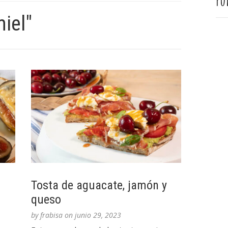
Pu
iel"
Tosta de aguacate, jamón y
queso
by
frabisa
on
junio 29, 2023