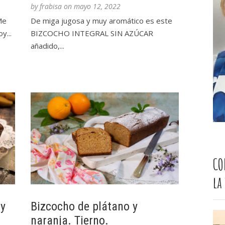
by
frabisa
on
mayo 12, 2022
Me
De miga jugosa y muy aromático es este
y...
BIZCOCHO INTEGRAL SIN AZÚCAR
añadido,...
CO
la
 y
Bizcocho de plátano y
naranja. Tierno.