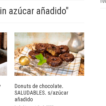
Pu
in azúcar añadido"
y
Donuts de chocolate.
SALUDABLES. s/azúcar
añadido