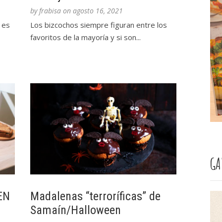
by
frabisa
on
agosto 16, 2021
 es
Los bizcochos siempre figuran entre los
favoritos de la mayoría y si son...
GA
EN
Madalenas “terroríficas” de
Samaín/Halloween