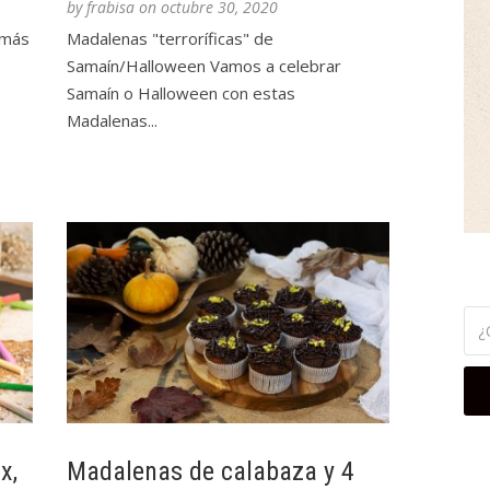
by
frabisa
on
octubre 30, 2020
 más
Madalenas "terroríficas" de
Samaín/Halloween Vamos a celebrar
Samaín o Halloween con estas
Madalenas...
x,
Madalenas de calabaza y 4