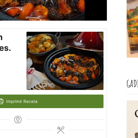
n
es.
GAD
Imprimir Receta