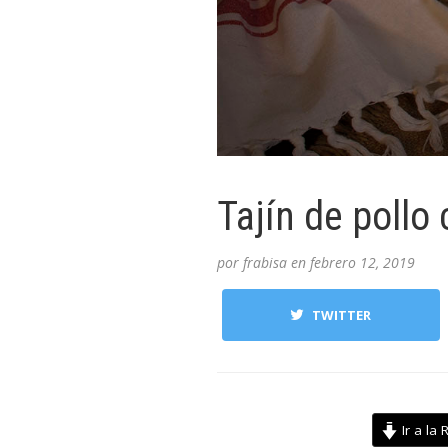
Tajín de pollo
por
frabisa
en
febrero 12, 2019
TWITTER
Ir a la 