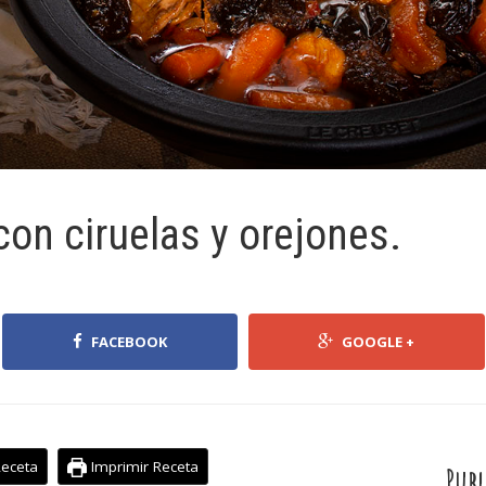
 con ciruelas y orejones.
FACEBOOK
GOOGLE +
Receta
Imprimir Receta
Publ