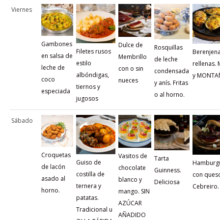
Viernes
Gambones
Dulce de
Rosquillas
Filetes rusos
Berenjen
en salsa de
Membrillo
de leche
estilo
rellenas.
leche de
con o sin
condensada
albóndigas,
y MONTA
coco
nueces
y anís. Fritas
tiernos y
especiada
o al horno.
jugosos
Sábado
Croquetas
Vasitos de
Tarta
Guiso de
Hamburg
de lacón
chocolate
Guinness.
costilla de
con ques
asado al
blanco y
Deliciosa
ternera y
Cebreiro.
horno.
mango. SIN
patatas.
AZÚCAR
Tradicional u
AÑADIDO