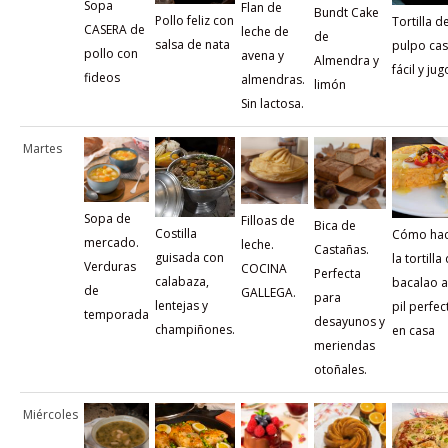
Sopa
Flan de
Bundt Cake
Pollo feliz con
Tortilla d
CASERA de
leche de
de
salsa de nata
pulpo cas
pollo con
avena y
Almendra y
fácil y ju
fideos
almendras.
limón
Sin lactosa.
Martes
Sopa de
Filloas de
Bica de
Costilla
Cómo hac
mercado.
leche.
Castañas.
guisada con
la tortilla
Verduras
COCINA
Perfecta
calabaza,
bacalao al
de
GALLEGA.
para
lentejas y
pil perfec
temporada
desayunos y
champiñones.
en casa
meriendas
otoñales.
Miércoles