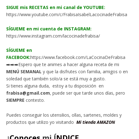
SIGUE mis RECETAS en mi canal de YOUTUBE:
https://www.youtube.com/c/FrabisaIsabelLacocinadeFrabisa
SÍGUEME en mi cuenta de INSTAGRAM:
https://www.instagram.com/lacocinadefrabisa/
SÍGUEME en
FACEBOOK:
https://www.facebook.com/LaCocinaDeFrabisa
➡️➡️➡️Espero que te animes a hacer alguna receta de mi
MENÚ SEMANAL
y que la disfrutes con familia, amigos o en
soledad que también solo/a se está muy a gusto.
Si tienes alguna duda, estoy a tu disposición en
frabisa@gmail.com
, puede ser que tarde unos días, pero
SIEMPRE
contesto.
Puedes conseguir los utensilios, ollas, sartenes, moldes y
productos que utilizo yo visitando
Mi tienda AMAZON
¿
Conoces
mi
Í
NDICE