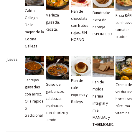
Caldo
Flan de
Bundtcake
Merluza
Pizza RÁP
Gallego.
chocolate
extra de
guisada.
con huevo
De lo
con frutos
naranja.
Receta.
tomates
mejor de la
rojos. SIN
ESPONJOSO
crudos
Cocina
HORNO
Gallega
Jueves
Lentejas
Flan de
Pan de
Guiso de
Crema de
guisadas
café
molde
garbanzos,
verduras 
con arroz.
expreso y
harina
calabaza,
hortaliza
Olla rápida
Baileys
integral y
espinacas
cúrcuma.
o
miel.
con chorizo y
vitamina.
tradicional
MANUAL y
jamón
THERMOMIX.