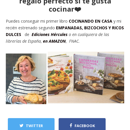
regalo perfecto si te gusta
cocinar❤️
Puedes conseguir mi primer libro
COCINANDO EN CASA
y mi
recién estrenado segundo
EMPANADAS, BIZCOCHOS Y RICOS
DULCES
de
Ediciones Hércules
o en cu
alquiera de las
librerías de España,
en AMAZON
, FNAC.
TWITTER
FACEBOOK