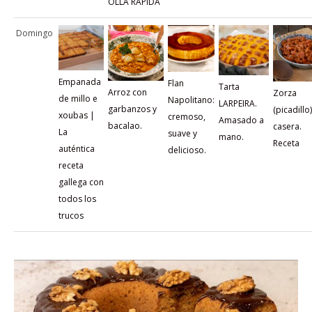
OLLA RÁPIDA
Domingo
Empanada
Flan
Tarta
Arroz con
Zorza
de millo e
Napolitano:
LARPEIRA.
garbanzos y
(picadillo)
xoubas |
cremoso,
Amasado a
bacalao.
casera.
La
suave y
mano.
Receta
auténtica
delicioso.
receta
gallega con
todos los
trucos