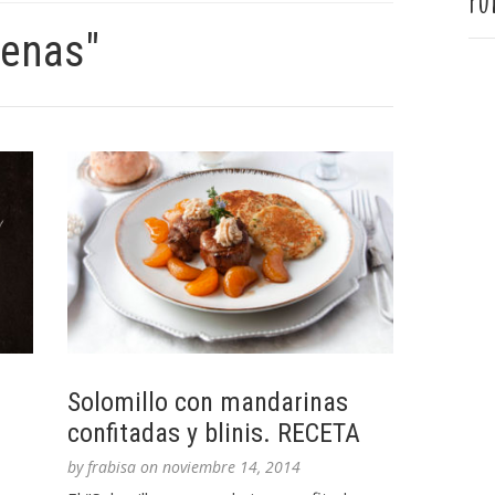
Pu
cenas"
Solomillo con mandarinas
confitadas y blinis. RECETA
by
frabisa
on
noviembre 14, 2014