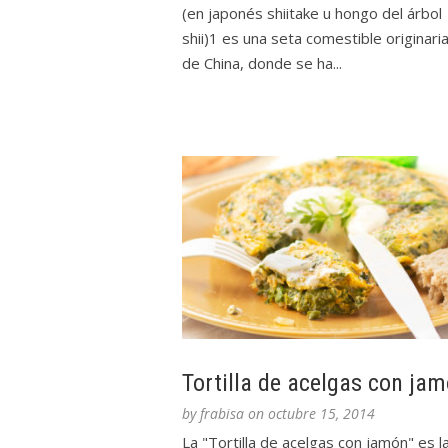
(en japonés shiitake u hongo del árbol
shii)1 es una seta comestible originari
de China, donde se ha...
Tortilla de acelgas con ja
by
frabisa
on
octubre 15, 2014
La "Tortilla de acelgas con jamón" es l