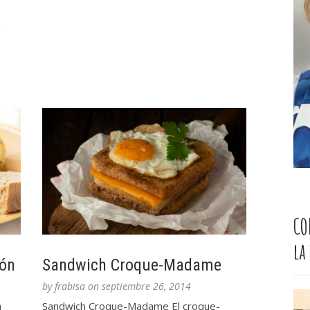
a
CO
la
món
Sandwich Croque-Madame
by
frabisa
on
septiembre 26, 2014
a
Sandwich Croque-Madame El croque-