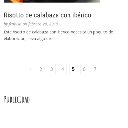
Risotto de calabaza con ibérico
by
frabisa
on
febrero 26, 2015
Este risotto de calabaza con ibérico necesita un poquito de
elaboración, lleva algo de...
1
2
3
4
5
6
7
Publicidad