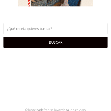
© lacocinadefrabisa.lavozdegalicia.es 2015