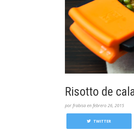
Risotto de cal
por
frabisa
en
febrero 26, 2015
TWITTER