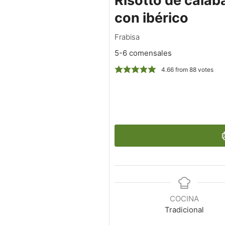
Risotto de calab
con ibérico
Frabisa
5-6 comensales
4.66
from
88
votes
COCINA
Tradicional