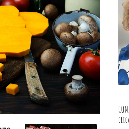
CON
cli