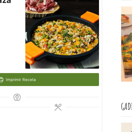
aza
Imprimir Receta
GAD