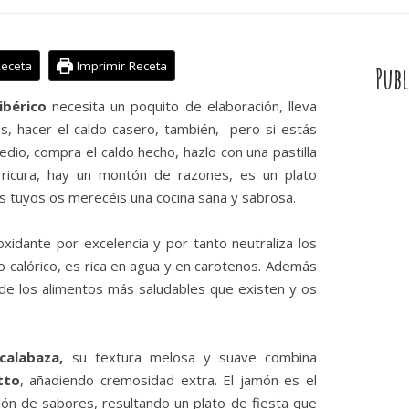
Receta
Imprimir Receta
Publ
ibérico
necesita un poquito de elaboración, lleva
as, hacer el caldo casero, también, pero si estás
medio, compra el caldo hecho, hazlo con una pastilla
ricura, hay un montón de razones, es un plato
los tuyos os merecéis una cocina sana y sabrosa.
xidante por excelencia y por tanto neutraliza los
do calórico, es rica en agua y en carotenos. Además
 de los alimentos más saludables que existen y os
calabaza,
su textura melosa y suave combina
tto
, añadiendo cremosidad extra. El jamón es el
ión de sabores, resultando un plato de fiesta que