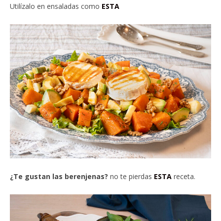
Utilízalo en ensaladas como
ESTA
¿Te gustan las berenjenas?
no te pierdas
ESTA
receta.