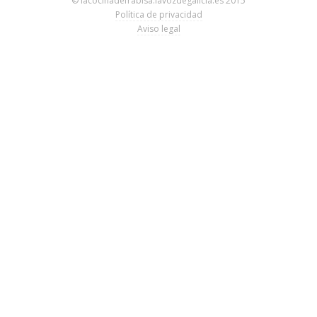
© lacocinadefrabisa.lavozdegalicia.es 2015
Política de privacidad
Aviso legal