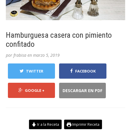
Hamburguesa casera con pimiento
confitado
por
frabisa
en
marzo 5, 2019
TWITTER
FACEBOOK
GOOGLE +
DESCARGAR EN PDF
Ir a la Receta
Imprimir Receta