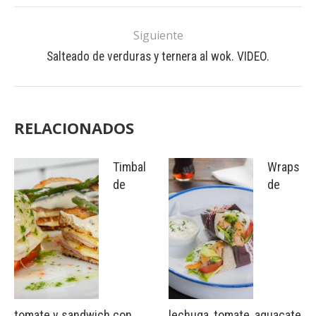
Siguiente
Salteado de verduras y ternera al wok. VIDEO.
RELACIONADOS
Timbal
Wraps
de
de
tomate y sandwich con
lechuga, tomate, aguacate