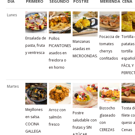
DÍA
PRIMERO
SEGUNDO
POSTRE
MERIENDA
CENA
Lunes
Focaccia de
Tortilla
Ensalada de
Pollos
Manzanas
tomates
patatas
pasta, fruta
PICANTONES
asadas en
cherrys
tortilla
y ventresca
asados en
MICROONDAS.
confitados
español
freidora o
FÁCIL Y
en horno
PERFEC
Martes
Bizcocho
Tosta d
Mejillones
Arroz con
Postre
glaseado
filete c
en salsa.
salmón
saludable con
con
queso a
COCINA
fresco
frutas y SIN
CEREZAS
Cenas
GALLEGA
AZÚCAR