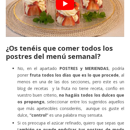
¿Os tenéis que comer todos los
postres del menú semanal?
No, en el apartado
POSTRES y MERIENDAS
, podría
poner
fruta todos los días que es lo que procede
, al
menos en una de las dos secciones, pero este es un
blog de recetas y la fruta no tiene receta, confío en
vuestro buen criterio,
no hagáis todos los dulces que
os propongo
, seleccionar entre los sugeridos aquellos
que más apetecibles consideréis, aunque os guste el
dulce,
“control”
es una palabra muy sensata.
Si os preocupa el azúcar refinado, quiero que sepas que
t
ambién se puede endulzar tus postres de modo