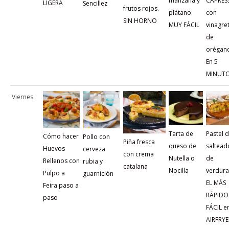
manzana y
CAPRES
LIGERA
Sencillez
frutos rojos.
plátano.
con
SIN HORNO
MUY FÁCIL
vinagre
de
orégan
En 5
MINUT
Viernes
Tarta de
Pastel 
Cómo hacer
Pollo con
Piña fresca
queso de
saltead
Huevos
cerveza
con crema
Nutella o
de
Rellenos con
rubia y
catalana
Nocilla
verdura
Pulpo a
guarnición
EL MÁS
Feira paso a
RÁPIDO
paso
FÁCIL e
AIRFRYE