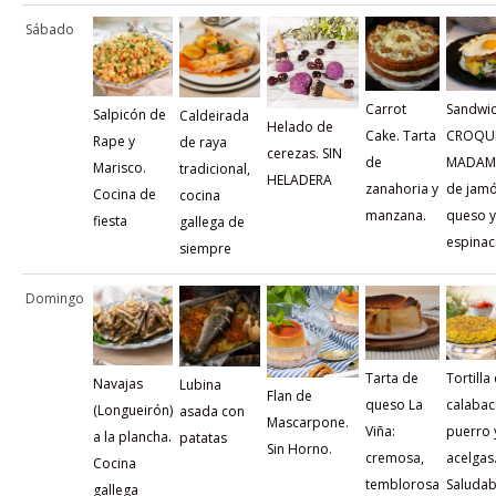
Sábado
Carrot
Sandwi
Salpicón de
Caldeirada
Helado de
Cake. Tarta
CROQU
Rape y
de raya
cerezas. SIN
de
MADAM
Marisco.
tradicional,
HELADERA
zanahoria y
de jamó
Cocina de
cocina
manzana.
queso y
fiesta
gallega de
espinac
siempre
Domingo
Tarta de
Tortilla
Navajas
Lubina
Flan de
queso La
calabac
(Longueirón)
asada con
Mascarpone.
Viña:
puerro 
a la plancha.
patatas
Sin Horno.
cremosa,
acelgas
Cocina
temblorosa
Saludab
gallega