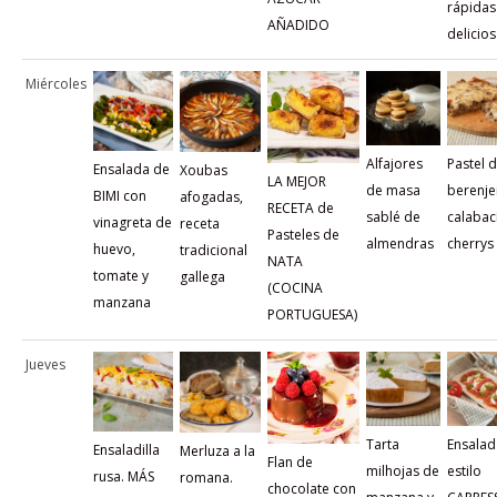
rápidas
AÑADIDO
delicio
Miércoles
Alfajores
Pastel 
Ensalada de
Xoubas
LA MEJOR
de masa
berenje
BIMI con
afogadas,
RECETA de
sablé de
calabac
vinagreta de
receta
Pasteles de
almendras
cherrys
huevo,
tradicional
NATA
tomate y
gallega
(COCINA
manzana
PORTUGUESA)
Jueves
Tarta
Ensalad
Ensaladilla
Merluza a la
Flan de
milhojas de
estilo
rusa. MÁS
romana.
chocolate con