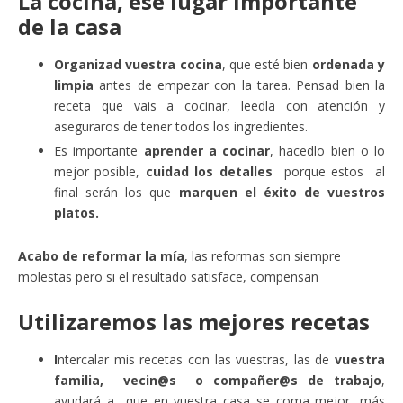
La cocina, ese lugar importante
de la casa
Organizad vuestra cocina
, que esté bien
ordenada y
limpia
antes de empezar con la tarea. Pensad bien la
receta que vais a cocinar, leedla con atención y
aseguraros de tener todos los ingredientes.
Es importante
aprender a cocinar
, hacedlo bien o lo
mejor posible,
cuidad los detalles
porque estos al
final serán los que
marquen el éxito de vuestros
platos.
Acabo de reformar la mía
, las reformas son siempre
molestas pero si el resultado satisface, compensan
Utilizaremos las mejores recetas
I
ntercalar mis recetas con las vuestras, las de
vuestra
familia, vecin@s o compañer@s de trabajo
,
ayudará a que en vuestra casa se coma mejor, más