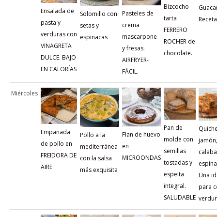
Bizcocho-
Guaca
Ensalada de
Pasteles de
Solomillo con
tarta
Receta
pasta y
crema
setas y
FERRERO
verduras con
mascarpone
espinacas
ROCHER de
VINAGRETA
y fresas.
chocolate.
DULCE. BAJO
AIRFRYER-
EN CALORÍAS
FÁCIL.
Miércoles
Pan de
Quich
Empanada
Flan de huevo
Pollo a la
molde con
jamón
de pollo en
en
mediterránea
semillas
calaba
FREIDORA DE
MICROONDAS
con la salsa
tostadas y
espina
AIRE
más exquisita
espelta
Una i
integral.
para 
SALUDABLE
verdu