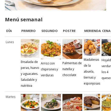
Menú semanal
DÍA
PRIMERO
SEGUNDO
POSTRE
MERIENDA
CENA
Lunes
Madalenas
Hojald
Ensalada de
Palmeritas de
Arroz con
de la
verdur
peras, huevo
nutella y
chipirones y
abuela,
los 4
y aguacates.
chocolate
verduras
tiernas y
queso
Saludable y
esponjosas
nutritiva
Martes