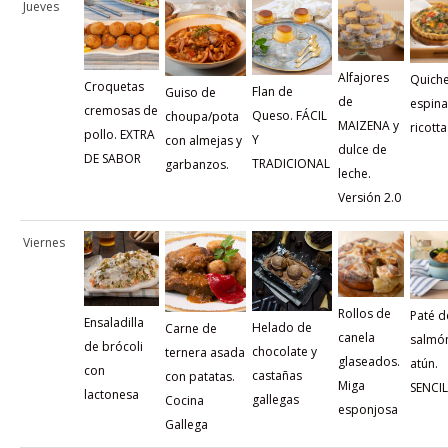
Jueves
Alfajores
Quich
Croquetas
Flan de
Guiso de
de
espina
cremosas de
Queso. FÁCIL
choupa/pota
MAIZENA y
ricotta
pollo. EXTRA
Y
con almejas y
dulce de
DE SABOR
TRADICIONAL
garbanzos.
leche.
Versión 2.0
Viernes
Rollos de
Paté d
Ensaladilla
Helado de
Carne de
canela
salmó
de brócoli
chocolate y
ternera asada
glaseados.
atún.
con
castañas
con patatas.
Miga
SENCI
lactonesa
gallegas
Cocina
esponjosa
Gallega