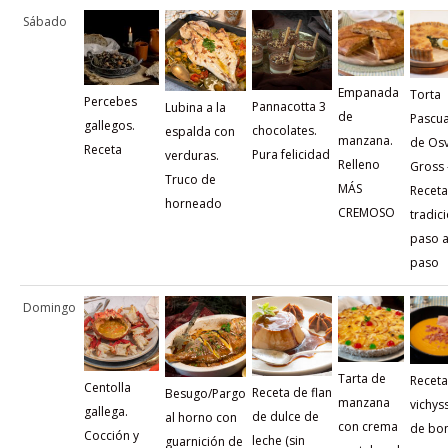
Sábado
Empanada
Torta
Percebes
Pannacotta 3
Lubina a la
de
Pascua
gallegos.
chocolates.
espalda con
manzana.
de Os
Receta
Pura felicidad
verduras.
Relleno
Gross 
Truco de
MÁS
Receta
horneado
CREMOSO
tradic
paso 
paso
Domingo
Tarta de
Receta
Centolla
Receta de flan
Besugo/Pargo
manzana
vichys
gallega.
de dulce de
al horno con
con crema
de bon
Cocción y
leche (sin
guarnición de