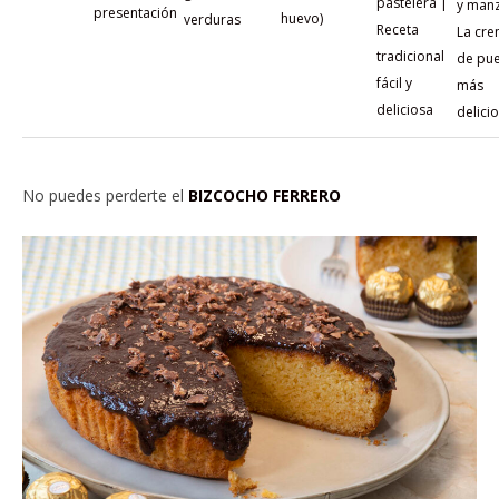
pastelera |
y man
presentación
huevo)
verduras
Receta
La cr
tradicional
de pu
fácil y
más
deliciosa
delici
No puedes perderte el
BIZCOCHO FERRERO