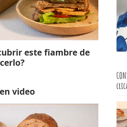
cubrir este fiambre de
cerlo?
CON
cli
 en video