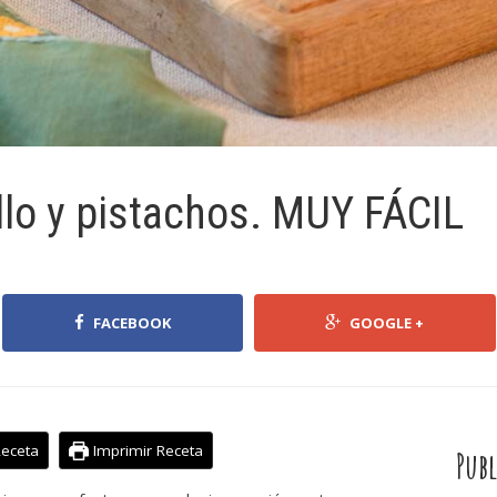
llo y pistachos. MUY FÁCIL
FACEBOOK
GOOGLE +
Receta
Imprimir Receta
Publ