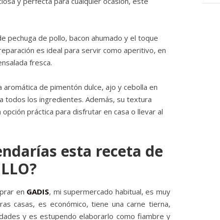
iciosa y perfecta para cualquier ocasión, este
de pechuga de pollo, bacon ahumado y el toque
reparación es ideal para servir como aperitivo, en
nsalada fresca.
 aromática de pimentón dulce, ajo y cebolla en
ia todos los ingredientes. Además, su textura
 opción práctica para disfrutar en casa o llevar al
ndarías esta receta de
OLLO?
prar en
GADIS
, mi supermercado habitual, es muy
tras casas, es económico, tiene una carne tierna,
edades y es estupendo elaborarlo como fiambre y