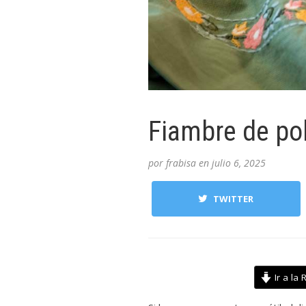
Fiambre de po
por
frabisa
en
julio 6, 2025
TWITTER
Ir a la 