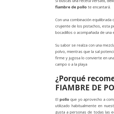
Si buscas una receta versátil, del
fiambre de pollo
te encantará.
Con una combinación equilibrada 
crujiente de los pistachos, esta p
bocadillos o acompañada de una e
Su sabor se realza con una mezcla
polvo, mientras que la sal potenc
firme y jugosa lo convierte en una
campo o a la playa
¿Porqué recome
FIAMBRE DE P
El
pollo
que yo aprovecho a com
utilizado habitualmente en nues
gusta a personas de todas las 