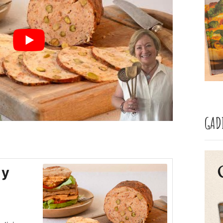
GAD
 y