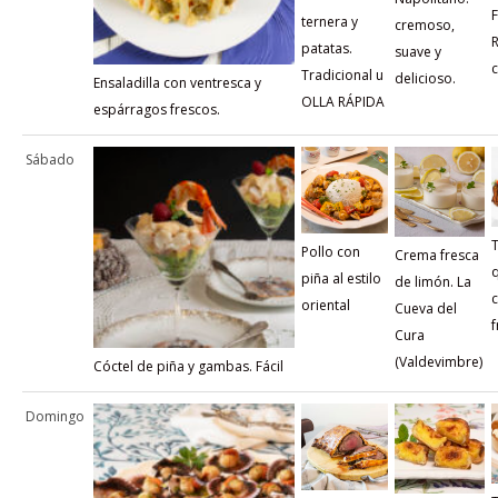
ternera y
cremoso,
patatas.
suave y
c
Tradicional u
delicioso.
Ensaladilla con ventresca y
OLLA RÁPIDA
espárragos frescos.
Sábado
T
Pollo con
Crema fresca
piña al estilo
de limón. La
oriental
Cueva del
f
Cura
(Valdevimbre)
Cóctel de piña y gambas. Fácil
Domingo