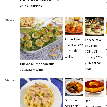
Crema de verduras y lechuga
cruda. Saludable
Jueves
Albóndigas
Cheese cake
CLÁSICAS con
en vasitos.
queso de
CON y SIN
¡
tetilla.
horno y CON
y SIN azúcar
Huevos rellenos con atún,
añadido
aguacate y salmón
Viernes
Guiso de
Flan
t
costilla de
Napolitano: