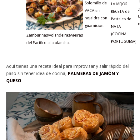
T
Solomillo de
LA MEJOR
g
VACA en
RECETA de
hojaldre con
Pasteles de
guarnición.
NATA
(COCINA
Zamburiñas/volandeiras/vieiras
PORTUGUESA)
del Pacífico a la plancha.
Aquí tienes una receta ideal para improvisar y salir rápido del
paso sin tener idea de cocina,
PALMERAS DE JAMÓN Y
QUESO