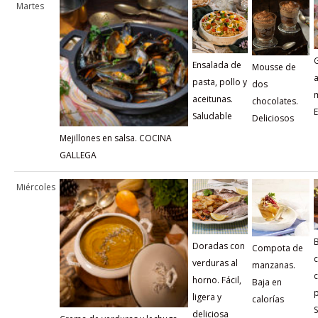
Martes
G
Ensalada de
Mousse de
a
pasta, pollo y
dos
m
aceitunas.
chocolates.
E
Saludable
Deliciosos
Mejillones en salsa. COCINA
GALLEGA
Miércoles
Doradas con
Compota de
verduras al
manzanas.
horno. Fácil,
Baja en
p
ligera y
calorías
deliciosa