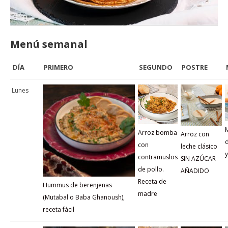
Menú semanal
DÍA
PRIMERO
SEGUNDO
POSTRE
Lunes
Arroz bomba
Arroz con
con
leche clásico
y
contramuslos
SIN AZÚCAR
de pollo.
AÑADIDO
Receta de
Hummus de berenjenas
madre
(Mutabal o Baba Ghanoush),
receta fácil