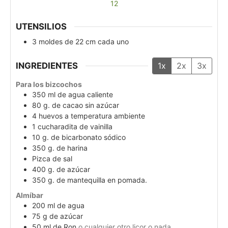
12
UTENSILIOS
3 moldes de 22 cm cada uno
INGREDIENTES
1x
2x
3x
Para los bizcochos
350
ml
de agua caliente
80
g.
de cacao sin azúcar
4
huevos a temperatura ambiente
1
cucharadita de vainilla
10
g.
de bicarbonato sódico
350
g.
de harina
Pizca de sal
400
g.
de azúcar
350
g.
de mantequilla en pomada.
Almíbar
200
ml
de agua
75
g
de azúcar
50
ml
de Ron
o cualquier otro licor o nada