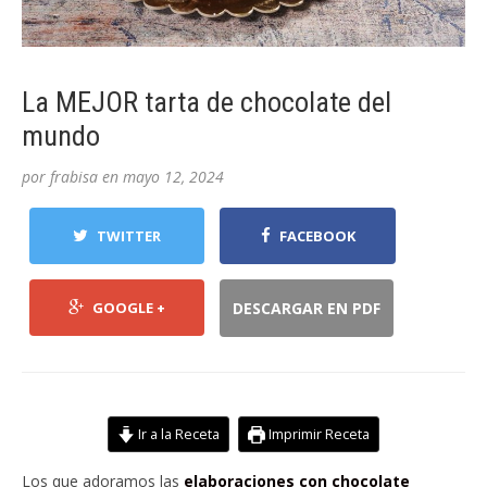
La MEJOR tarta de chocolate del
mundo
por
frabisa
en
mayo 12, 2024
TWITTER
FACEBOOK
GOOGLE +
DESCARGAR EN PDF
Ir a la Receta
Imprimir Receta
Los que adoramos las
elaboraciones con chocolate