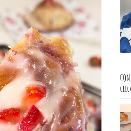
CON
cli