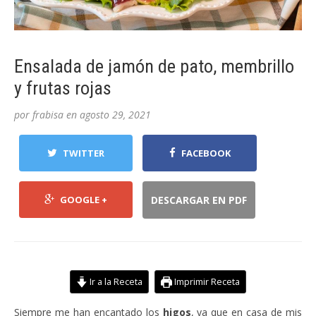
Ensalada de jamón de pato, membrillo
y frutas rojas
por
frabisa
en
agosto 29, 2021
TWITTER
FACEBOOK
GOOGLE +
DESCARGAR EN PDF
Ir a la Receta
Imprimir Receta
Siempre me han encantado los
higos
, ya que en casa de mis