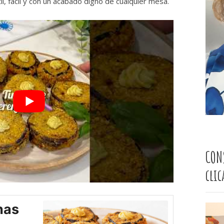
il, fácil y con un acabado digno de cualquier mesa.
CON
cli
nas