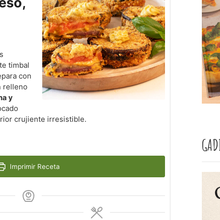
eso,
s
te timbal
epara con
 relleno
na y
ocado
ior crujiente irresistible.
GAD
Imprimir Receta