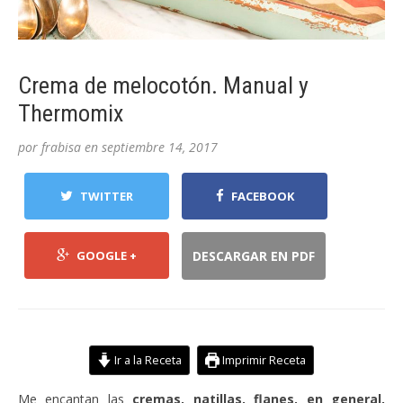
Crema de melocotón. Manual y
Thermomix
por
frabisa
en
septiembre 14, 2017
TWITTER
FACEBOOK
GOOGLE +
DESCARGAR EN PDF
Ir a la Receta
Imprimir Receta
Me encantan las
cremas, natillas, flanes, en general,