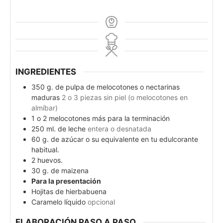
INGREDIENTES
350
g.
de pulpa de melocotones o nectarinas
maduras
2 o 3 piezas sin piel (o melocotones en
almíbar)
1
o 2 melocotones más para la terminación
250
ml.
de leche
entera o desnatada
60
g.
de azúcar o su equivalente en tu edulcorante
habitual.
2
huevos.
30
g.
de maizena
Para la presentación
Hojitas de hierbabuena
Caramelo líquido
opcional
ELABORACIÓN PASO A PASO