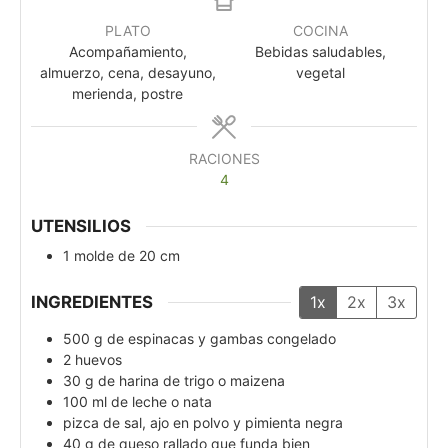
PLATO
COCINA
Acompañamiento,
Bebidas saludables,
almuerzo, cena, desayuno,
vegetal
merienda, postre
RACIONES
4
UTENSILIOS
1 molde de 20 cm
INGREDIENTES
1x
2x
3x
500
g
de espinacas y gambas congelado
2
huevos
30
g
de harina de trigo o maizena
100
ml
de leche o nata
pizca de sal, ajo en polvo y pimienta negra
40
g
de queso rallado que funda bien