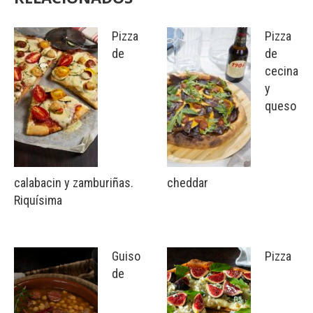
Pizza
Pizza
de
de
cecina
y
queso
calabacin y zamburiñas.
cheddar
Riquísima
Guiso
Pizza
de