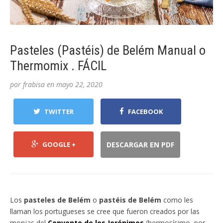
Pasteles (Pastéis) de Belém Manual o
Thermomix . FÁCIL
por
frabisa
en
mayo 22, 2020
TWITTER
FACEBOOK
GOOGLE +
DESCARGAR EN PDF
Los
pasteles de Belém
o
pastéis de Belém
como les
llaman los portugueses se cree que fueron creados por las
monjas del
Convento de los Jerónimos
,(hermosísimo, por