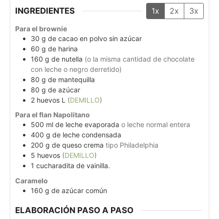
INGREDIENTES
1x
2x
3x
Para el brownie
30
g
de cacao en polvo sin azúcar
60
g
de harina
160
g
de nutella
(o la misma cantidad de chocolate
con leche o negro derretido)
80
g
de mantequilla
80
g
de azúcar
2
huevos L
(
DEMILLO
)
Para el flan Napolitano
500
ml
de leche evaporada
o leche normal entera
400
g
de leche condensada
200
g
de queso crema
tipo Philadelphia
5
huevos
(
DEMILLO
)
1
cucharadita de vainilla.
Caramelo
160
g
de azúcar común
ELABORACIÓN PASO A PASO