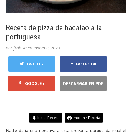
Receta de pizza de bacalao a la
portuguesa
por
frabisa
en
marzo 8, 2023
TWITTER
FACEBOOK
GOOGLE +
DESCARGAR EN PDF
Ir a la Receta
Imprimir Receta
Nadie daría una negativa a esta pregunta porque da igual el