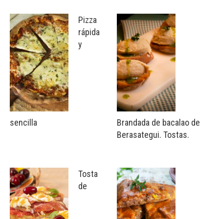
Pizza
rápida
y
sencilla
Brandada de bacalao de
Berasategui. Tostas.
Tosta
de