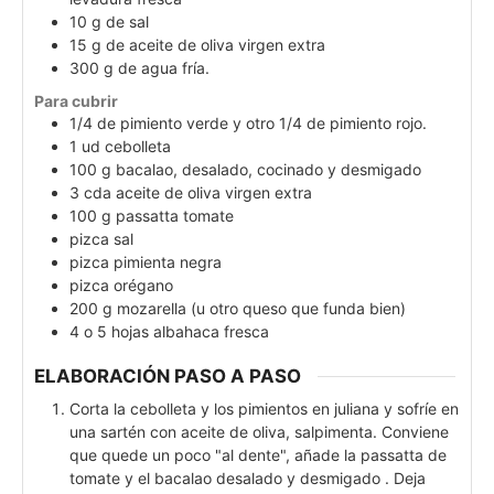
10
g
de sal
15
g
de aceite de oliva virgen extra
300
g
de agua fría.
Para cubrir
1/4
de pimiento verde y otro 1/4 de pimiento rojo.
1
ud
cebolleta
100
g
bacalao, desalado, cocinado y desmigado
3
cda
aceite de oliva virgen extra
100
g
passatta tomate
pizca
sal
pizca
pimienta negra
pizca
orégano
200
g
mozarella (u otro queso que funda bien)
4 o 5
hojas
albahaca fresca
ELABORACIÓN PASO A PASO
Corta la cebolleta y los pimientos en juliana y sofríe en
una sartén con aceite de oliva, salpimenta. Conviene
que quede un poco "al dente", añade la passatta de
tomate y el bacalao desalado y desmigado . Deja