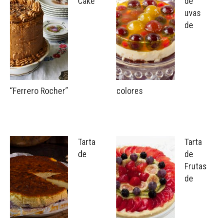
Cake
de
uvas
de
“Ferrero Rocher”
colores
Tarta
Tarta
de
de
Frutas
de