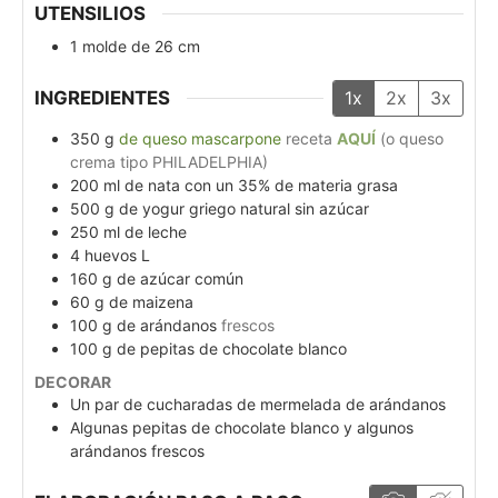
UTENSILIOS
1 molde de 26 cm
INGREDIENTES
1x
2x
3x
350
g
de queso mascarpone
receta
AQUÍ
(o queso
crema tipo PHILADELPHIA)
200
ml
de nata con un 35% de materia grasa
500
g
de yogur griego natural sin azúcar
250
ml
de leche
4
huevos L
160
g
de azúcar común
60
g
de maizena
100
g
de arándanos
frescos
100
g
de pepitas de chocolate blanco
DECORAR
Un par de cucharadas de mermelada de arándanos
Algunas pepitas de chocolate blanco y algunos
arándanos frescos