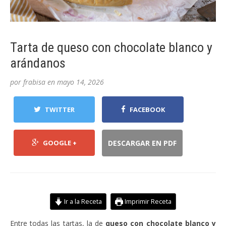
Tarta de queso con chocolate blanco y
arándanos
por
frabisa
en
mayo 14, 2026
TWITTER
FACEBOOK
GOOGLE +
DESCARGAR EN PDF
Ir a la Receta
Imprimir Receta
Entre todas las tartas, la de
queso con chocolate blanco y