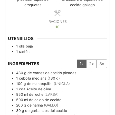
croquetas
cocido gallego
RACIONES
10
UTENSILIOS
1 olla baja
1 sartén
INGREDIENTES
1x
2x
3x
480
g
de carnes de cocido picadas
1
cebolla mediana (130 g)
100
g
de mantequilla.
(UNICLA)
1
cda
Aceite de oliva
950
ml
de leche
(LARSA)
500
ml
de caldo de cocido
200
g
de harina
(GALLO)
80
g
de garbanzos del cocido