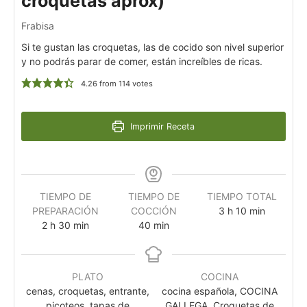
croquetas aprox)
Frabisa
Si te gustan las croquetas, las de cocido son nivel superior
y no podrás parar de comer, están increíbles de ricas.
4.26
from
114
votes
Imprimir Receta
TIEMPO DE
TIEMPO DE
TIEMPO TOTAL
PREPARACIÓN
COCCIÓN
3
h
10
min
2
h
30
min
40
min
PLATO
COCINA
cenas, croquetas, entrante,
cocina española, COCINA
picoteos, tapas de
GALLEGA, Croquetas de