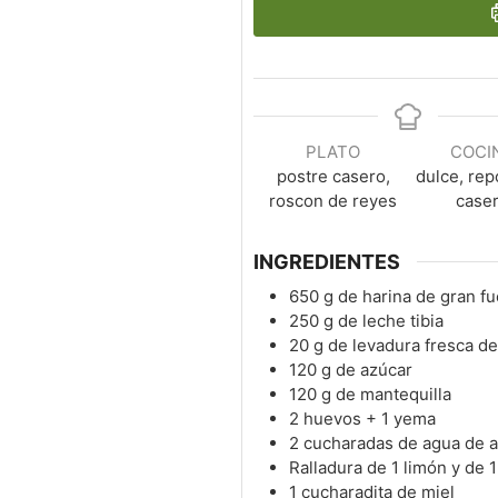
PLATO
COCI
postre casero,
dulce, rep
roscon de reyes
case
INGREDIENTES
650
g
de harina de gran 
250
g
de leche tibia
20
g
de levadura fresca d
120
g
de azúcar
120
g
de mantequilla
2
huevos + 1 yema
2
cucharadas de agua de 
Ralladura de 1 limón y de 1
1
cucharadita de miel