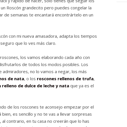
ácil y rápido de hacer, sólo tienes que seguir los
le un Roscón grandecito pero puedes congelar la
par de semanas te encantará encontrártelo en un
cón con mi nueva amasadora, adapta los tiempos
 seguro que lo ves más claro.
 roscones, los vamos elaborando cada año con
 disfrutarlos de todos los modos posibles. Los
de admiradores, no lo vamos a negar, los más
enos de nata
, o los
roscones rellenos de trufa
,
n relleno de dulce de leche y nata
que ya es el
undo de los roscones te aconsejo empezar por el
á bien, es sencillo y no te vas a llevar sorpresas
 al contrario, en tu casa no creerán que lo has