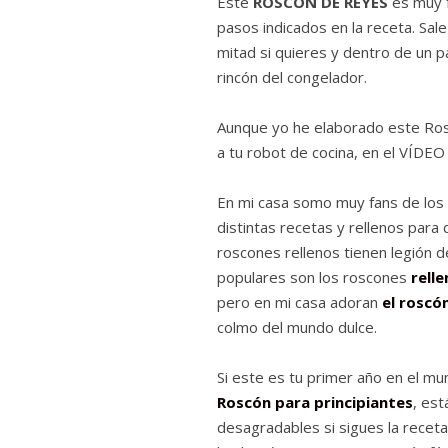
Este
ROSCÓN DE REYES
es muy f
pasos indicados en la receta. Sa
mitad si quieres y dentro de un 
rincón del congelador.
Aunque yo he elaborado este Ros
a tu robot de cocina, en el VÍDEO
En mi casa somo muy fans de los
distintas recetas y rellenos para
roscones rellenos tienen legión 
populares son los roscones
rell
pero en mi casa adoran
el roscó
colmo del mundo dulce.
Si este es tu primer año en el m
Roscón para principiantes
, est
desagradables si sigues la receta,