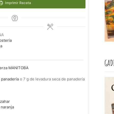
Imprimir Receta
NA
ostería
ra
GAD
fuerza MANITOBA
e panadería
o 7 g de levadura seca de panadería
azahar
 naranja