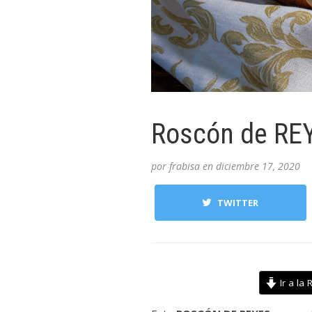
Roscón de REYE
por
frabisa
en
diciembre 17, 2020
TWITTER
Ir a la 