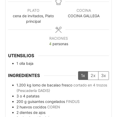
PLATO
COCINA
cena de invitados, Plato
COCINA GALLEGA
principal
RACIONES
4
personas
UTENSILIOS
1 olla baja
INGREDIENTES
1x
2x
3x
1.200
kg
lomo de bacalao fresco
cortado en 4 trozos
(Pescadería GADIS)
3 o 4
patatas
200
g
guisantes congelados
FINDUS
2
huevos cocidos
COREN
2
dientes de ajos