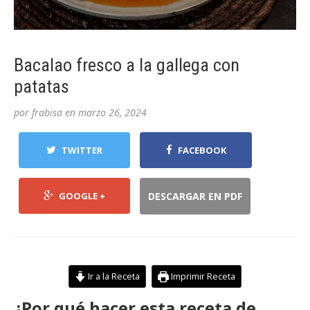
Bacalao fresco a la gallega con
patatas
por
frabisa
en
marzo 26, 2024
TWITTER
FACEBOOK
GOOGLE +
DESCARGAR EN PDF
Ir a la Receta
Imprimir Receta
¿Por qué hacer esta receta de