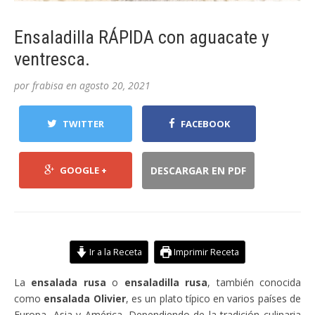
Ensaladilla RÁPIDA con aguacate y
ventresca.
por
frabisa
en
agosto 20, 2021
TWITTER
FACEBOOK
GOOGLE +
DESCARGAR EN PDF
Ir a la Receta
Imprimir Receta
La
ensalada rusa
o
ensaladilla rusa
, también conocida
como
ensalada Olivier
, es un plato típico en varios países de
Europa, Asia y América. Dependiendo de la tradición culinaria