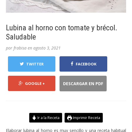
Lubina al horno con tomate y brécol.
Saludable
por
frabisa
en
agosto 3, 2021
TWITTER
FACEBOOK
GOOGLE +
DESCARGAR EN PDF
Ir a la Receta
Imprimir Receta
Elaborar lubina al horno es muy sencillo y una receta habitual