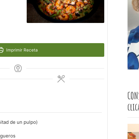
Imprimir Receta
CON
cli
mitad de un pulpo)
igueros