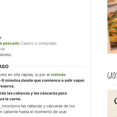
a
de pescado
Casero o comprado
nal
inillo.
ASO
GAD
elo en olla rápida, (o por el
método
6-8 minutos desde que comience a salir vapor.
 reserva.
arda las cabezas y las cáscaras para
va la carne.
,
incorpora las cabezas y cáscaras de los
n caliente hasta el momento de usar.