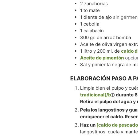
2
zanahorias
1 to
mate
1
diente de ajo
sin gérmen
1
cebolla
1
calabacín
300
gr.
de arroz bomba
Aceite de oliva virgen extr
1
litro y 200 ml. de
caldo 
Aceite de pimentón
opcio
Sal y pimienta negra de mol
ELABORACIÓN PASO A P
Limpia bien el pulpo y cuéc
tradicional[/b
]) durante 
Retira el pulpo del agua y
Pela los langostinos y gu
enriquecer el caldo. Reser
Haz un
[caldo de pescado
langostinos, cuela y mante