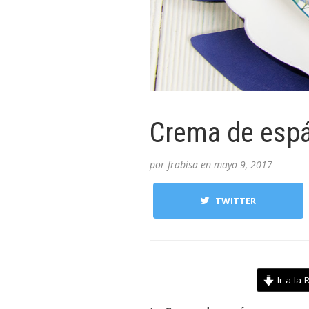
Crema de espá
por
frabisa
en
mayo 9, 2017
TWITTER
Ir a la 