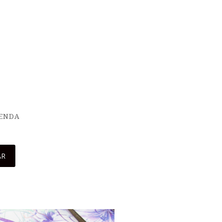
IENDA