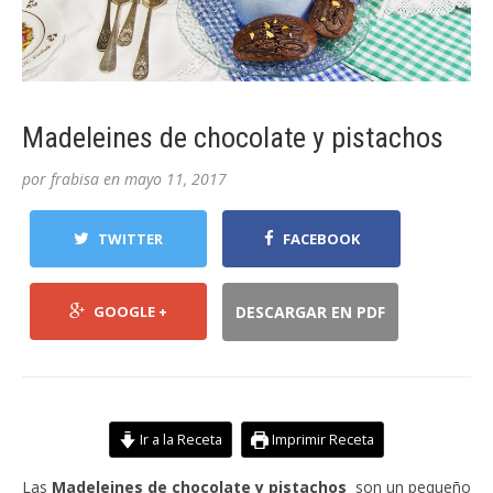
Madeleines de chocolate y pistachos
por
frabisa
en
mayo 11, 2017
TWITTER
FACEBOOK
GOOGLE +
DESCARGAR EN PDF
Ir a la Receta
Imprimir Receta
Las
Madeleines de chocolate y pistachos
son un pequeño