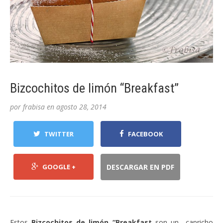
Bizcochitos de limón “Breakfast”
por
frabisa
en
agosto 28, 2014
TWITTER
FACEBOOK
GOOGLE +
DESCARGAR EN PDF
Estos
Bizcochitos de limón “Breakfast
son un capricho