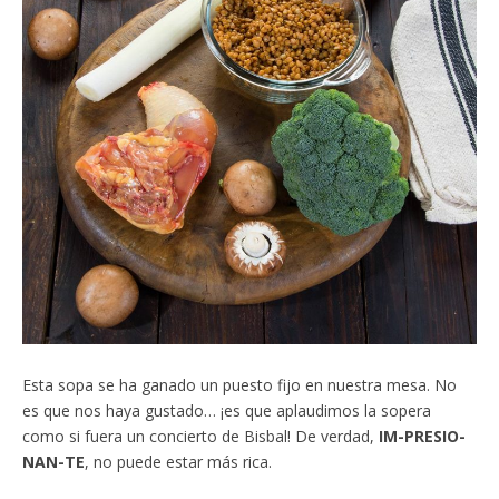
Esta sopa se ha ganado un puesto fijo en nuestra mesa. No
es que nos haya gustado… ¡es que aplaudimos la sopera
como si fuera un concierto de Bisbal! De verdad,
IM-PRESIO-
NAN-TE
, no puede estar más rica.