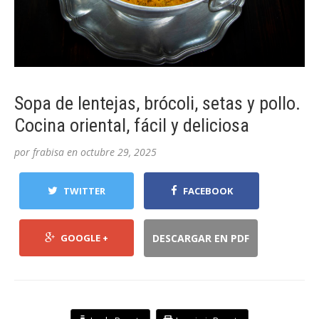
Sopa de lentejas, brócoli, setas y pollo.
Cocina oriental, fácil y deliciosa
por
frabisa
en
octubre 29, 2025
TWITTER
FACEBOOK
GOOGLE +
DESCARGAR EN PDF