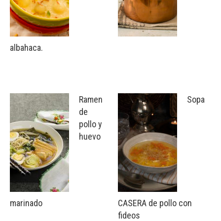
albahaca.
Ramen
Sopa
de
pollo y
huevo
marinado
CASERA de pollo con
fideos