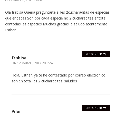
ON
7 MARZO, 2017 19:08:30
Ola frabisa Quería preguntarte si les 2cucharaditas de especias
que endecas Son por cada especie ho 2 cucharaditas entotal
contodas las especies Muchas gracias le saludo atentamente
Esther
RESPONDER
frabisa
ON
12 MARZO, 2017 20:35:45
Hola, Esther, ya te he contestado por correo electrónico,
son en total las 2 cucharaditas. saludos
RESPONDER
Pilar