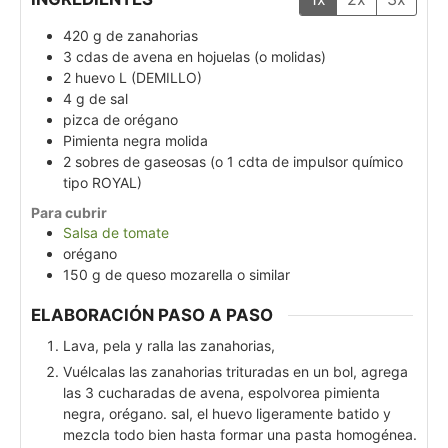
420
g
de zanahorias
3
cdas
de avena en hojuelas (o molidas)
2
huevo L (DEMILLO)
4
g
de sal
pizca
de orégano
Pimienta negra molida
2
sobres
de gaseosas (o 1 cdta de impulsor químico
tipo ROYAL)
Para cubrir
Salsa de tomate
orégano
150
g
de queso mozarella o similar
ELABORACIÓN PASO A PASO
Lava, pela y ralla las zanahorias,
Vuélcalas las zanahorias trituradas en un bol, agrega
las 3 cucharadas de avena, espolvorea pimienta
negra, orégano. sal, el huevo ligeramente batido y
mezcla todo bien hasta formar una pasta homogénea.