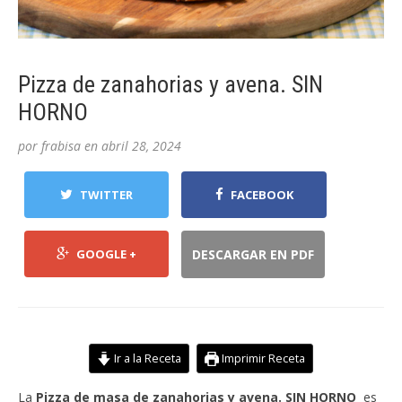
Pizza de zanahorias y avena. SIN
HORNO
por
frabisa
en
abril 28, 2024
TWITTER
FACEBOOK
GOOGLE +
DESCARGAR EN PDF
Ir a la Receta
Imprimir Receta
La
Pizza de masa de zanahorias y avena. SIN HORNO
es