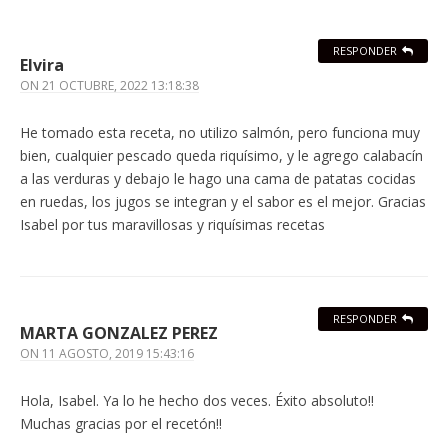
RESPONDER
Elvira
ON
21 OCTUBRE, 2022 13:18:38
He tomado esta receta, no utilizo salmón, pero funciona muy
bien, cualquier pescado queda riquísimo, y le agrego calabacín
a las verduras y debajo le hago una cama de patatas cocidas
en ruedas, los jugos se integran y el sabor es el mejor. Gracias
Isabel por tus maravillosas y riquísimas recetas
RESPONDER
MARTA GONZALEZ PEREZ
ON
11 AGOSTO, 2019 15:43:16
Hola, Isabel. Ya lo he hecho dos veces. Éxito absoluto!!
Muchas gracias por el recetón!!