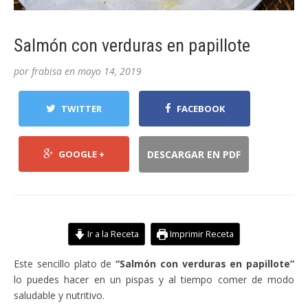
Salmón con verduras en papillote
por
frabisa
en
mayo 14, 2019
TWITTER
FACEBOOK
GOOGLE +
DESCARGAR EN PDF
Ir a la Receta
Imprimir Receta
Este sencillo plato de
“Salmón con verduras en papillote”
lo puedes hacer en un pispas y al tiempo comer de modo
saludable y nutritivo.