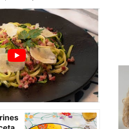
rines
ceta