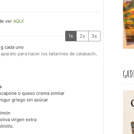
de ver
AQUÍ
1x
2x
3x
 g cada uno
 aparato para hacer los tallarines de calabacín,
GAD
o
scapone o queso crema similar
ogur griego sin azúcar
limón
oliva virgen extra
inillo.