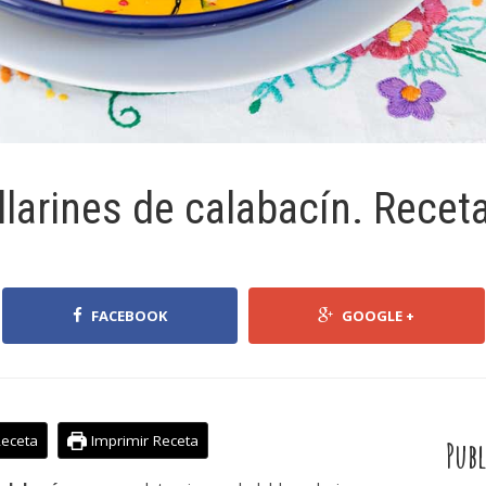
larines de calabacín. Recet
FACEBOOK
GOOGLE +
Receta
Imprimir Receta
Publ