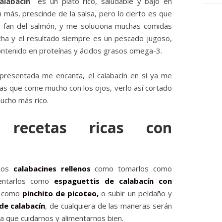
alabacín
es un plato rico, saludable y bajo en
ún más, prescinde de la salsa, pero lo cierto es que
oy fan del salmón, y me soluciona muchas comidas
ncha y el resultado siempre es un pescado jugoso,
contenido en proteínas y ácidos grasos omega-3.
í presentada me encanta, el calabacín en sí ya me
as que come mucho con los ojos, verlo así cortado
ucho más rico.
 recetas ricas con
unos
calabacines rellenos
como tomarlos como
entarlos como
espaguettis de calabacín con
os como
pinchito de picoteo,
o subir un peldaño y
 de calabacín
, de cualquiera de las maneras serán
la que cuidarnos y alimentarnos bien.