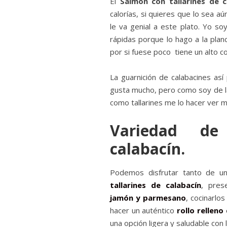
El
Salmón con tallarines de c
calorías, si quieres que lo sea a
le va genial a este plato. Yo s
rápidas porque lo hago a la pla
por si fuese poco tiene un alto 
La guarnición de calabacines as
gusta mucho, pero como soy de l
como tallarines me lo hacer ver m
Variedad de
calabacín.
Podemos disfrutar tanto de 
tallarines de calabacín
, pres
jamón y parmesano
, cocinarl
hacer un auténtico
rollo relleno
una opción ligera y saludable con 