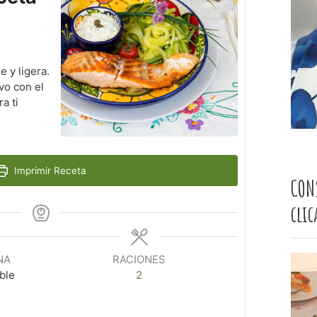
 y ligera.
ivo con el
a ti
Imprimir Receta
CON
cli
NA
RACIONES
ble
2