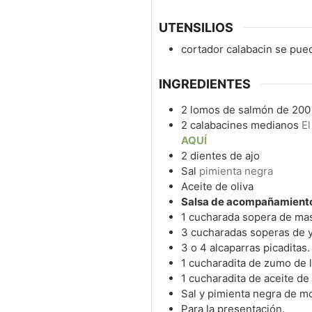
UTENSILIOS
cortador calabacin
se pue
INGREDIENTES
2
lomos de salmón de 200
2
calabacines medianos
El
AQUÍ
2
dientes de ajo
Sal
pimienta negra
Aceite de oliva
Salsa de acompañamient
1
cucharada sopera de ma
3
cucharadas soperas de y
3
o 4 alcaparras picaditas.
1
cucharadita de zumo de 
1
cucharadita de aceite de 
Sal y pimienta negra de mol
Para la presentación.