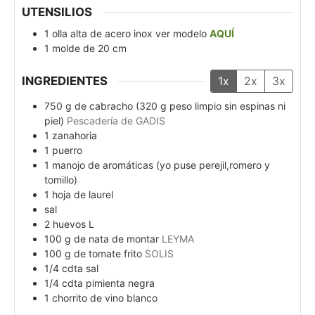
UTENSILIOS
1 olla alta de acero inox
ver modelo
AQUÍ
1 molde de 20 cm
INGREDIENTES
1x
2x
3x
750
g
de cabracho (320 g peso limpio sin espinas ni
piel)
Pescadería de GADIS
1
zanahoria
1
puerro
1
manojo
de aromáticas (yo puse perejil,romero y
tomillo)
1
hoja
de laurel
sal
2
huevos L
100
g
de nata de montar
LEYMA
100
g
de tomate frito
SOLIS
1/4
cdta
sal
1/4
cdta
pimienta negra
1
chorrito
de vino blanco