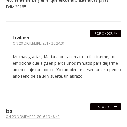
recurrentemente y en el que encuentro auténticas joyas
Feliz 2018!!!
RESPONDER
frabisa
ON
29 DICIEMBRE, 2017 20:24:31
Muchas gracias, Mariana por acercarte a felicitarme, me
emociona que alguien pierda unos minutos para dejarme
un mensaje tan bonito. Yo también te deseo un estupendo
año lleno de salud y suerte. un abrazo
RESPONDER
Isa
ON
29 NOVIEMBRE, 2016 19:48:42