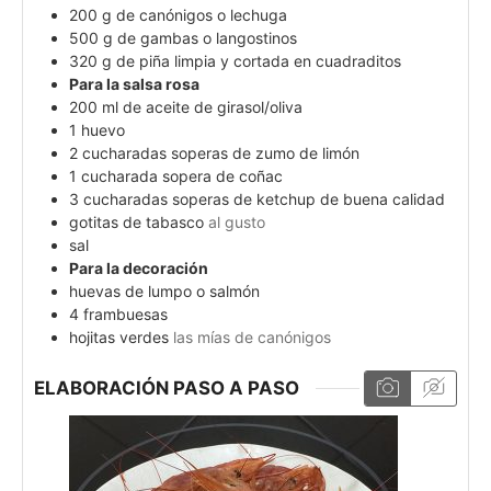
200
g
de canónigos o lechuga
500
g
de gambas o langostinos
320
g
de piña limpia y cortada en cuadraditos
Para la salsa rosa
200
ml
de aceite de girasol/oliva
1
huevo
2
cucharadas soperas de zumo de limón
1
cucharada sopera de coñac
3
cucharadas soperas de ketchup de buena calidad
gotitas de tabasco
al gusto
sal
Para la decoración
huevas de lumpo o salmón
4
frambuesas
hojitas verdes
las mías de canónigos
ELABORACIÓN PASO A PASO