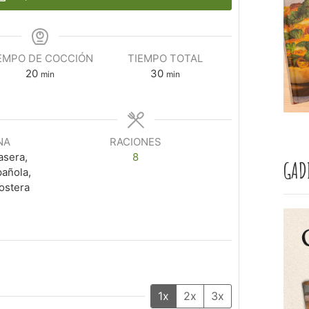
EMPO DE COCCIÓN
TIEMPO TOTAL
20
30
min
min
NA
RACIONES
asera,
8
GAD
pañola,
ostera
1x
2x
3x