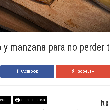
o y manzana para no perder 
FACEBOOK
GOOGLE +
Receta
Imprimir Receta
Publ