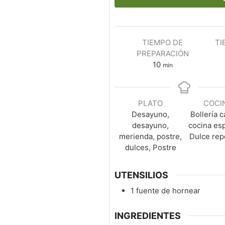
TIEMPO DE
TI
PREPARACIÓN
10
min
PLATO
COCI
Desayuno,
Bollería c
desayuno,
cocina es
merienda, postre,
Dulce rep
dulces, Postre
UTENSILIOS
1 fuente de hornear
INGREDIENTES