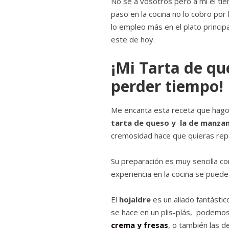
No sé a vosotros pero a mí el ti
paso en la cocina no lo cobro por
lo empleo más en el plato principa
este de hoy.
¡Mi Tarta de q
perder tiempo!
Me encanta esta receta que hago
tarta de queso y la de manza
cremosidad hace que quieras repeti
Su preparación es muy sencilla c
experiencia en la cocina se puede 
El
hojaldre
es un aliado fantástic
se hace en un plis-plás, podemo
crema y fresas
, o también las d