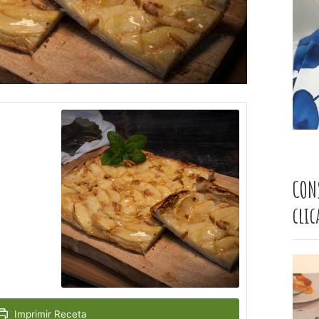
CON
cli
Imprimir Receta