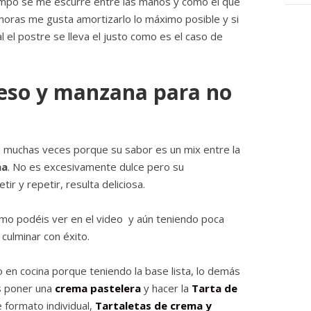
empo se me escurre entre las manos y como el que
 horas me gusta amortizarlo lo máximo posible y si
l el postre se lleva el justo como es el caso de
ueso y manzana para no
 muchas veces porque su sabor es un mix entre la
na
. No es excesivamente dulce pero su
r y repetir, resulta deliciosa.
omo podéis ver en el video y aún teniendo poca
culminar con éxito.
o en cocina porque teniendo la base lista, lo demás
s poner una
crema pastelera
y hacer la
Tarta de
e formato individual,
Tartaletas de crema y