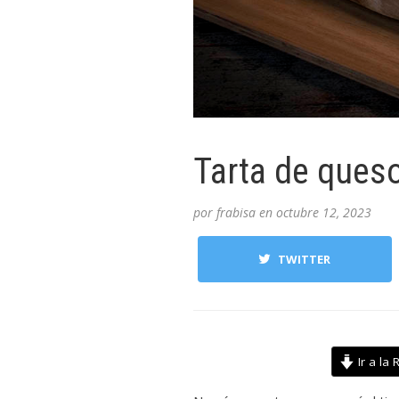
Tarta de ques
por
frabisa
en
octubre 12, 2023
TWITTER
Ir a la 