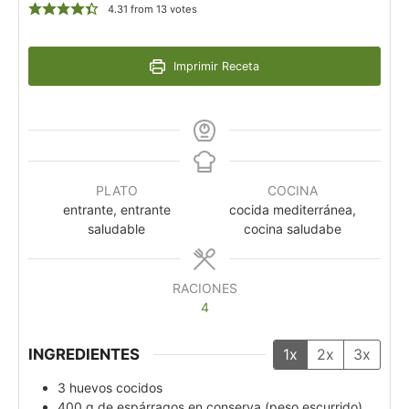
4.31
from
13
votes
Imprimir Receta
PLATO
COCINA
entrante, entrante
cocida mediterránea,
saludable
cocina saludabe
RACIONES
4
INGREDIENTES
1x
2x
3x
3
huevos cocidos
400
g
de espárragos en conserva (peso escurrido)