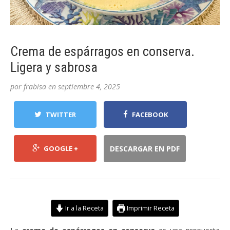
Crema de espárragos en conserva.
Ligera y sabrosa
por
frabisa
en
septiembre 4, 2025
TWITTER
FACEBOOK
GOOGLE +
DESCARGAR EN PDF
Ir a la Receta
Imprimir Receta