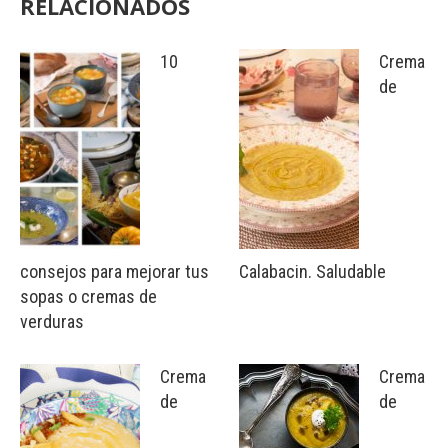
RELACIONADOS
10
Crema
de
consejos para mejorar tus
Calabacin. Saludable
sopas o cremas de
verduras
Crema
Crema
de
de