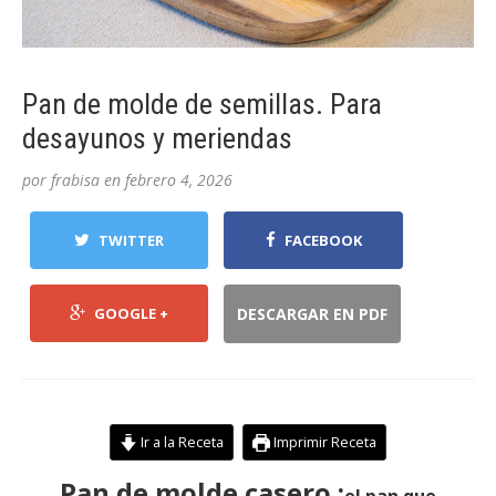
Pan de molde de semillas. Para
desayunos y meriendas
por
frabisa
en
febrero 4, 2026
TWITTER
FACEBOOK
GOOGLE +
DESCARGAR EN PDF
Ir a la Receta
Imprimir Receta
Pan de molde casero :