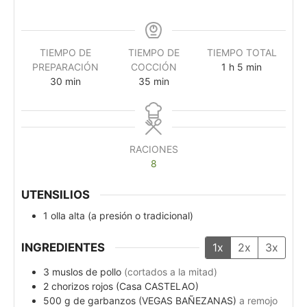
TIEMPO DE
TIEMPO DE
TIEMPO TOTAL
PREPARACIÓN
COCCIÓN
1
h
5
min
30
min
35
min
RACIONES
8
UTENSILIOS
1 olla alta (a presión o tradicional)
INGREDIENTES
1x
2x
3x
3
muslos de pollo
(cortados a la mitad)
2
chorizos rojos (Casa CASTELAO)
500
g
de garbanzos (VEGAS BAÑEZANAS)
a remojo