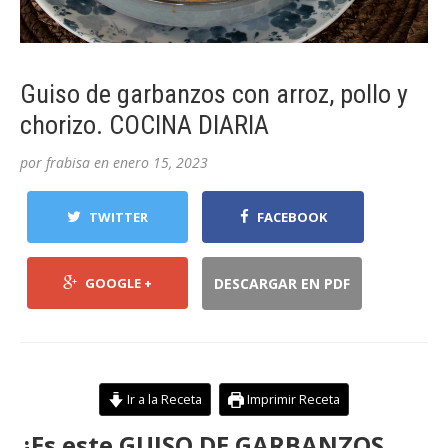
Guiso de garbanzos con arroz, pollo y
chorizo. COCINA DIARIA
por
frabisa
en
enero 15, 2023
TWITTER
FACEBOOK
GOOGLE +
DESCARGAR EN PDF
Ir a la Receta
Imprimir Receta
¿Es este GUISO DE GARBANZOS