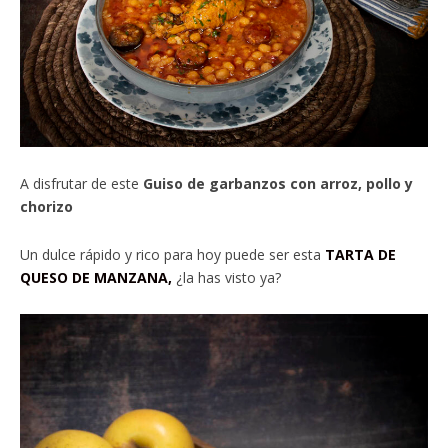
A disfrutar de este
Guiso de garbanzos con arroz, pollo y
chorizo
Un dulce rápido y rico para hoy puede ser esta
TARTA DE
QUESO DE MANZANA,
¿la has visto ya?