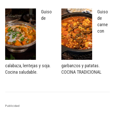
Guiso
Guiso
de
de
carne
con
calabaza, lentejas y soja.
garbanzos y patatas.
Cocina saludable.
COCINA TRADICIONAL
Publicidad