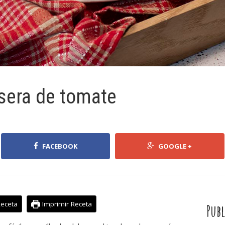
sera de tomate
FACEBOOK
GOOGLE +
Receta
Imprimir Receta
Publ