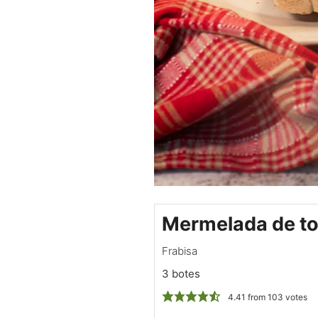
Mermelada de t
Frabisa
3 botes
4.41
from
103
votes