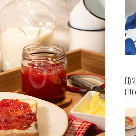
CON
cli