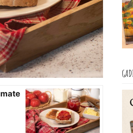
GAD
omate