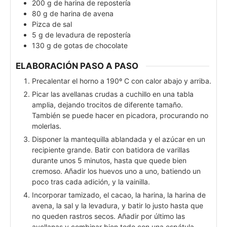
200
g
de harina de repostería
80
g
de harina de avena
Pizca de sal
5
g
de levadura de repostería
130
g
de gotas de chocolate
ELABORACIÓN PASO A PASO
Precalentar el horno a 190º C con calor abajo y arriba.
Picar las avellanas crudas a cuchillo en una tabla
amplia, dejando trocitos de diferente tamaño.
También se puede hacer en picadora, procurando no
molerlas.
Disponer la mantequilla ablandada y el azúcar en un
recipiente grande. Batir con batidora de varillas
durante unos 5 minutos, hasta que quede bien
cremoso. Añadir los huevos uno a uno, batiendo un
poco tras cada adición, y la vainilla.
Incorporar tamizado, el cacao, la harina, la harina de
avena, la sal y la levadura, y batir lo justo hasta que
no queden rastros secos. Añadir por último las
avellanas y combinar bien todo con una espátula