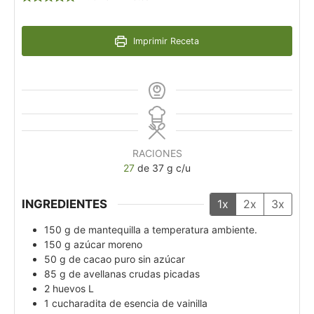
Imprimir Receta
RACIONES
27
de 37 g c/u
INGREDIENTES
1x
2x
3x
150
g
de mantequilla a temperatura ambiente.
150
g
azúcar moreno
50
g
de cacao puro sin azúcar
85
g
de avellanas crudas picadas
2
huevos L
1
cucharadita de esencia de vainilla