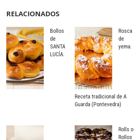
RELACIONADOS
Bollos
Rosca
de
de
SANTA
yema.
LUCÍA.
Receta tradicional de A
Guarda (Pontevedra)
Rolls o
Rollos