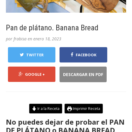
Pan de plátano. Banana Bread
por
frabisa
en
enero 18, 2023
TWITTER
FACEBOOK
GOOGLE +
DESCARGAR EN PDF
Ir a la Receta
Imprimir Receta
No puedes dejar de probar el PAN
DE PLÁTANO o BANANA BREAD