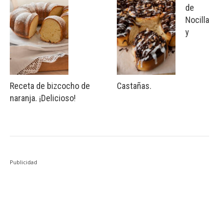
de
Nocilla
y
Receta de bizcocho de
Castañas.
naranja. ¡Delicioso!
Publicidad