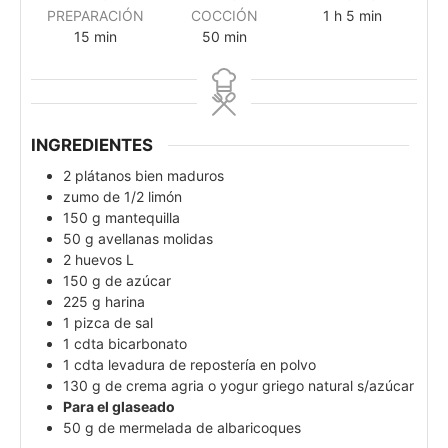
PREPARACIÓN
COCCIÓN
1
h
5
min
15
min
50
min
INGREDIENTES
2
plátanos bien maduros
zumo de 1/2 limón
150
g
mantequilla
50
g
avellanas molidas
2
huevos L
150
g
de azúcar
225
g
harina
1
pizca
de sal
1
cdta
bicarbonato
1
cdta
levadura de repostería en polvo
130
g
de crema agria o yogur griego natural s/azúcar
Para el glaseado
50
g
de mermelada de albaricoques