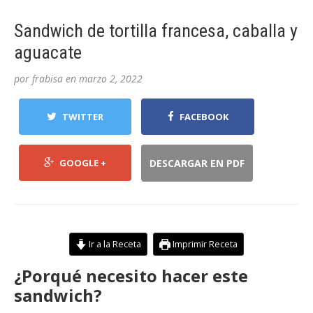
Sandwich de tortilla francesa, caballa y
aguacate
por
frabisa
en
marzo 2, 2022
TWITTER
FACEBOOK
GOOGLE +
DESCARGAR EN PDF
Ir a la Receta
Imprimir Receta
¿Porqué necesito hacer este
sandwich?