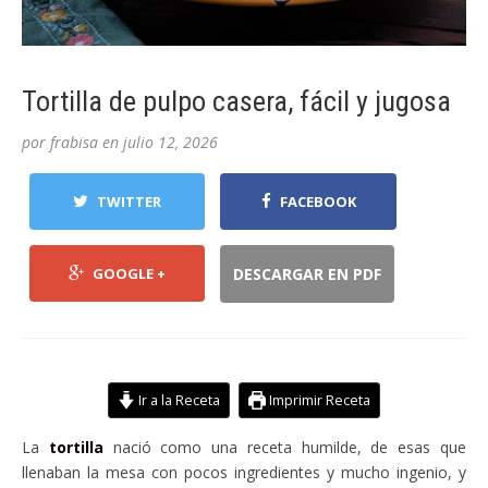
Tortilla de pulpo casera, fácil y jugosa
por
frabisa
en
julio 12, 2026
TWITTER
FACEBOOK
GOOGLE +
DESCARGAR EN PDF
Ir a la Receta
Imprimir Receta
La
tortilla
nació como una receta humilde, de esas que
llenaban la mesa con pocos ingredientes y mucho ingenio, y